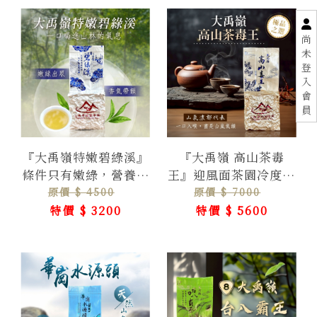
尚
未
登
入
會
員
『大禹嶺特嫩碧綠溪』
『大禹嶺 高山茶毒
條件只有嫩綠，營養價
王』迎風面茶園冷度極
值香氣濃郁
高這茶簡直是放毒一口
原價 $ 4500
原價 $ 7000
一口讓你上癮
特價 $ 3200
特價 $ 5600