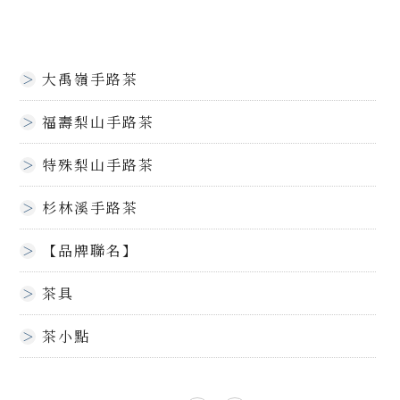
大禹嶺手路茶
福壽梨山手路茶
特殊梨山手路茶
杉林溪手路茶
【品牌聯名】
茶具
茶小點