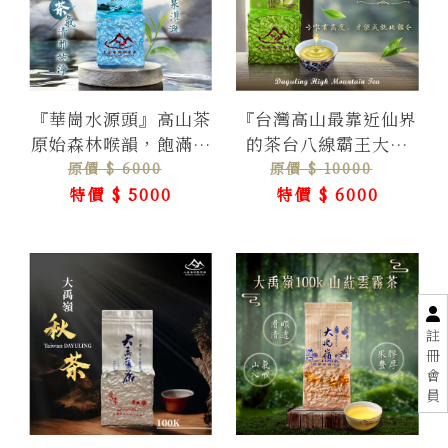
『華崗水源頭』高山茶
『台灣高山最靠近仙界
原始森林喉韻，飽滿葒
的茶台八線霸王大禹
氣綿延不絕
嶺』無茶可擊的茶韻，
原價 $ 6000
原價 $ 10000
最頂世界高山茶
特價 $ 5000
特價 $ 6000
註
冊
會
員