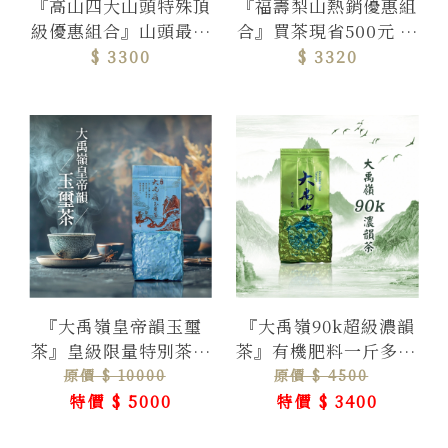
『高山四大山頭特殊頂
『福壽梨山熱銷優惠組
級優惠組合』山頭最具
合』買茶現省500元 福
代表性茶區，四種山頭
壽山世外仙境，海拔最
$ 3300
$ 3320
氣一次品味
高三大福壽茶園
『大禹嶺皇帝韻玉璽
『大禹嶺90k超級濃韻
茶』皇級限量特別茶，
茶』有機肥料一斤多10
總量70斤560包( 每一
元重濃度頂韻茶
原價 $ 10000
原價 $ 4500
包皆有編碼 )
特價 $ 5000
特價 $ 3400