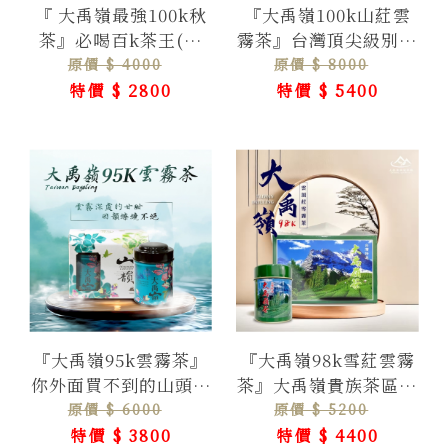
『 大禹嶺最強100k秋
『大禹嶺100k山葒雲
茶』必喝百k茶王(強
霧茶』台灣頂尖級別高
香)
山茶帝王級山頭氣
原價 $ 4000
原價 $ 8000
特價 $ 2800
特價 $ 5400
『大禹嶺95k雲霧茶』
『大禹嶺98k雪葒雲霧
你外面買不到的山頭濃
茶』大禹嶺貴族茶區葒
韻雲霧茶
韻茶
原價 $ 6000
原價 $ 5200
特價 $ 3800
特價 $ 4400