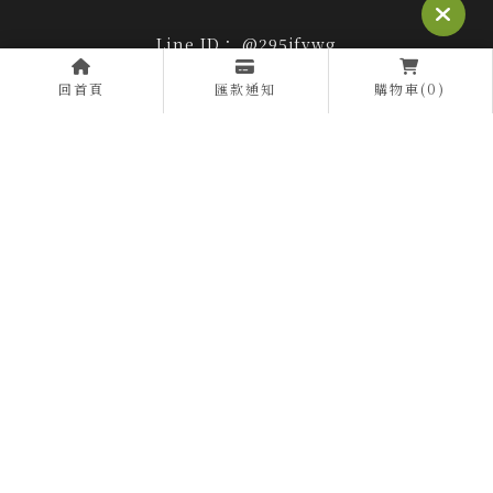
@295jfvwg
0963773969
回首頁
匯款通知
購物車(0)
0963773969
am10:00 to pm20
huagangtea@gmail.com
南投縣仁愛鄉華崗119-6號
40年傳香手路茶
關於我們
促銷活動
購物須知
商品介紹