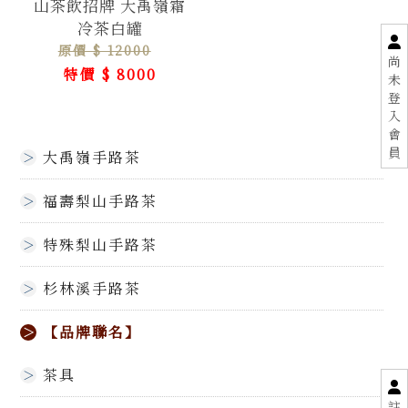
山茶飲招牌 大禹嶺霜
冷茶白罐
原價 $ 12000
尚
特價 $ 8000
未
登
入
會
員
大禹嶺手路茶
福壽梨山手路茶
特殊梨山手路茶
杉林溪手路茶
【品牌聯名】
茶具
註