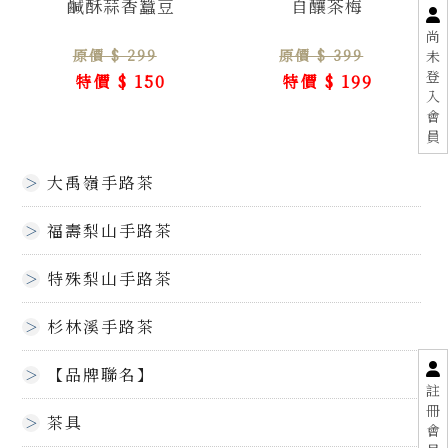
鹹酥蒜香蠶豆
自釀茶梅
尚
原價 $ 299
原價 $ 399
未
登
特價 $ 150
特價 $ 199
入
會
員
大禹嶺手路茶
福壽梨山手路茶
特殊梨山手路茶
杉林溪手路茶
【品牌聯名】
註
冊
茶具
會