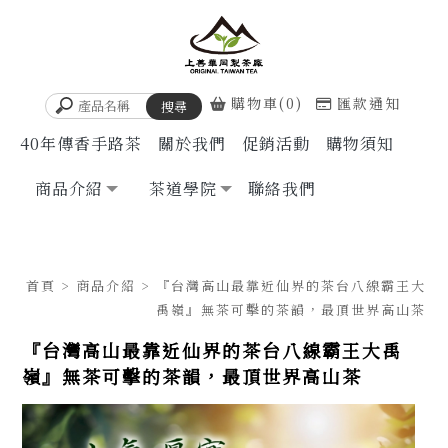
購物車(0)
匯款通知
40年傳香手路茶
關於我們
促銷活動
購物須知
商品介紹
茶道學院
聯絡我們
首頁
>
商品介紹
> 『台灣高山最靠近仙界的茶台八線霸王大
禹嶺』無茶可擊的茶韻，最頂世界高山茶
『台灣高山最靠近仙界的茶台八線霸王大禹
嶺』無茶可擊的茶韻，最頂世界高山茶