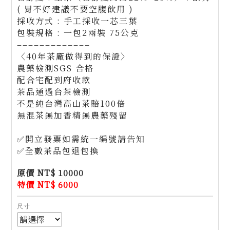
( 胃不好建議不要空腹飲用 )
採收方式 : 手工採收一芯三葉
包裝規格 : 一包2兩裝 75公克
–––––––––––––
〈40年茶廠做得到的保證〉
農藥檢測SGS 合格
配合宅配到府收款
茶品通過台茶檢測
不是純台灣高山茶賠100倍
無混茶無加香精無農藥殘留
✅開立發票如需統一編號請告知
✅全數茶品包退包換
原價 NT$ 10000
特價 NT$ 6000
尺寸