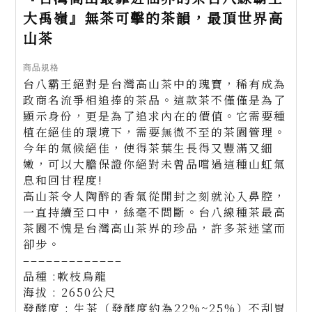
大禹嶺』無茶可擊的茶韻，最頂世界高
山茶
商品規格
台八霸王絕對是台灣高山茶中的瑰寶，稀有成為
政商名流爭相追捧的茶品。這款茶不僅僅是為了
顯示身份，更是為了追求內在的價值。它需要種
植在絕佳的環境下，需要無微不至的茶園管理。
今年的氣候絕佳，使得茶葉生長得又豐滿又細
嫩，可以大膽保證你絕對未曾品嚐過這種山虹氣
息和回甘程度!
高山茶令人陶醉的香氣從開封之刻就沁入鼻腔，
一直持續至口中，絲毫不間斷。台八線種茶最高
茶園不愧是台灣高山茶界的珍品，許多茶迷望而
卻步。
–––––––––––––
品種 :軟枝烏龍
海拔 : 2650公尺
發酵度 : 生茶（發酵度約為22%~25%）不刮胃