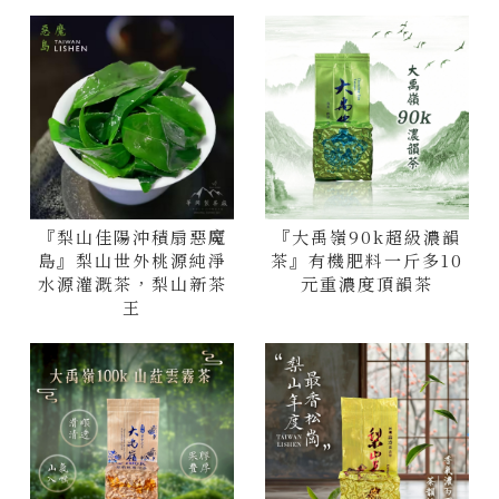
『梨山佳陽沖積扇惡魔
『大禹嶺90k超級濃韻
島』梨山世外桃源純淨
茶』有機肥料一斤多10
水源灌溉茶，梨山新茶
元重濃度頂韻茶
王