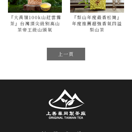
『大禹嶺100k山葒雲霧
『梨山年度最香松崗』
茶』台灣頂尖級別高山
年度推薦超強香氣四溢
茶帝王級山頭氣
梨山茶
上一頁