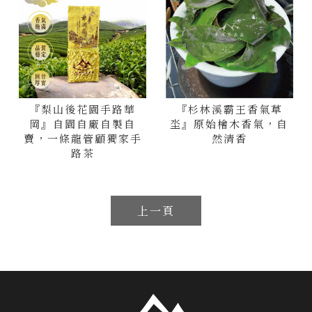
『梨山後花園手路華
『杉林溪霸王香氣草
岡』自園自廠自製自
坔』原始檜木香氣，自
賣，一條龍管顧獨家手
然清香
路茶
上一頁