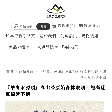
購物車(0)
匯款通知
40年傳香手路茶
關於我們
促銷活動
購物須知
商品介紹
茶道學院
聯絡我們
首頁
>
商品介紹
> 『華崗水源頭』高山茶原始森林喉韻，飽
滿葒氣綿延不絕
『華崗水源頭』高山茶原始森林喉韻，飽滿葒
氣綿延不絕