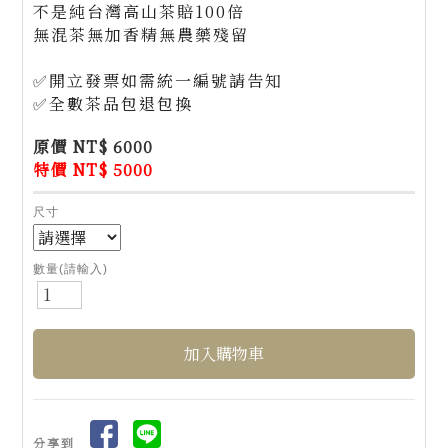
不是純台灣高山茶賠100倍
無混茶無加香精無農藥殘留
✅開立發票如需統一編號請告知
✅全數茶品包退包換
原價 NT$ 6000
特價 NT$ 5000
尺寸
數量(請輸入)
分享到