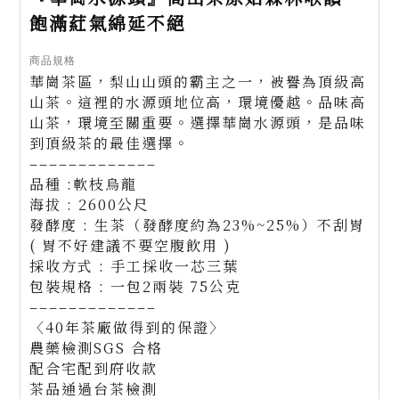
飽滿葒氣綿延不絕
商品規格
華崗茶區，梨山山頭的霸主之一，被譽為頂級高
山茶。這裡的水源頭地位高，環境優越。品味高
山茶，環境至關重要。選擇華崗水源頭，是品味
到頂級茶的最佳選擇。
–––––––––––––
品種 :軟枝烏龍
海拔 : 2600公尺
發酵度 : 生茶（發酵度約為23%~25%）不刮胃
( 胃不好建議不要空腹飲用 )
採收方式 : 手工採收一芯三葉
包裝規格 : 一包2兩裝 75公克
–––––––––––––
〈40年茶廠做得到的保證〉
農藥檢測SGS 合格
配合宅配到府收款
茶品通過台茶檢測