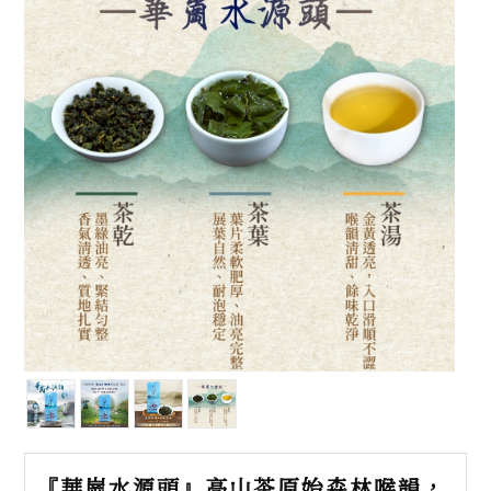
『華崗水源頭』高山茶原始森林喉韻，