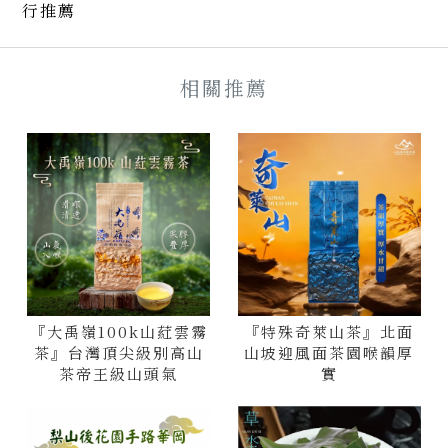
『大禹嶺100k山葒雲霧
『特殊奇萊山茶』北面
茶』台灣頂尖級別高山
山坡迎風面茶園喉韻厚
茶帝王級山頭氣
實