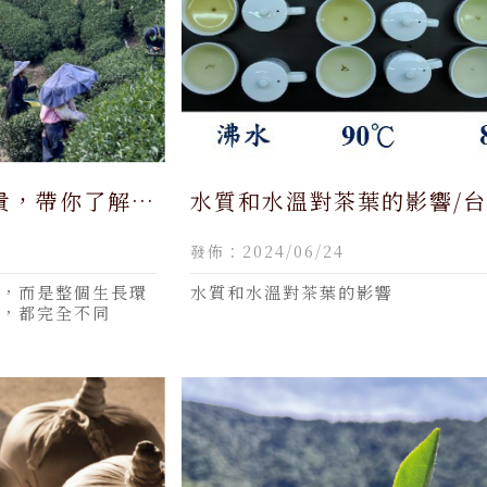
貴，帶你了解高
水質和水溫對茶葉的影響/台
南投台灣茶,仁愛鄉台灣茶,
發佈：2024/06/24
茶,買台灣茶推薦
，而是整個生長環
水質和水溫對茶葉的影響
，都完全不同