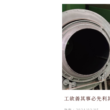
工欲善其事必先利其
茶行,茶行推薦,南
發佈：2024/03/05