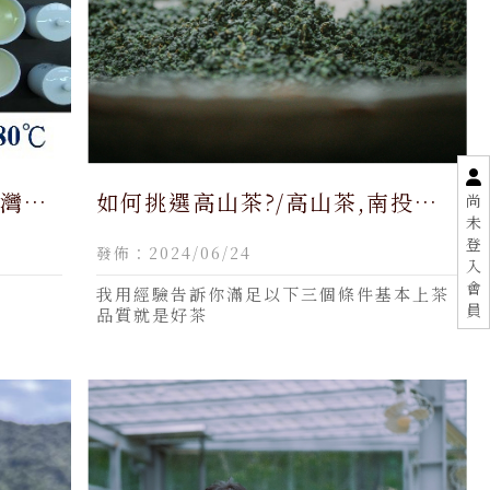
灣茶,
如何挑選高山茶?/高山茶,南投高
尚
未
買台灣
山茶,買高山茶,買高山茶推薦,南
登
發佈：2024/06/24
投買高山茶,南投買高山茶推薦
入
會
我用經驗告訴你滿足以下三個條件基本上茶
員
品質就是好茶