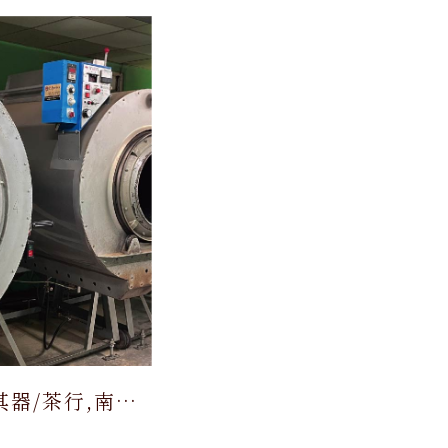
器/茶行,南投
投茶行推薦,茶