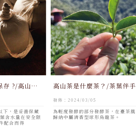
存 ?/高山茶,
高山茶是什麼茶？/茶葉伴
高山茶,買高山
薦,南投茶葉伴手禮,南投茶
發佈：2024/03/05
南投買高山茶,
禮推薦,茶葉批發,南投茶葉
以下，是妥善保藏
為輕度發酵的部分發酵茶，在臺茶風
葉含水量在安全限
歸納中屬清香型球形烏龍茶。
條件配合而得