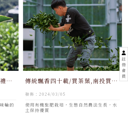
註
冊
會
員
手禮推
傳統飄香四十載/買茶葉,南投買茶
葉伴手
葉,買茶葉推薦,南投買茶葉推薦,
發佈：2024/03/05
批發
茶葉伴手禮
味輪的
使用有機施肥栽培，生態自然農法生長，水
土保持優質