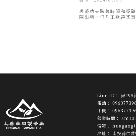
葉,南投茶葉,仁愛
製茶功夫隨著時間和經驗
陳出新，但凡工欲善其事
@295j
09637739
09637739
am10:
huagang
南投縣仁愛鄉