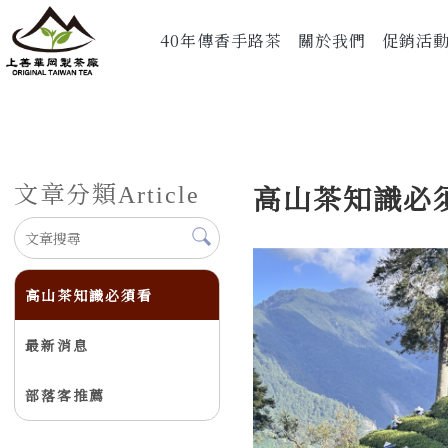
40年傳香手路茶
關於我們
促銷活
文章分類
高山茶知識必
Article
高山茶知識必須看
最新消息
部落客推薦