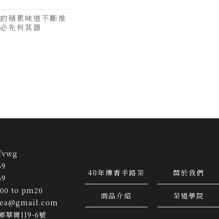
鄉茶葉
的積累味道不斷推
必先利其器
fvwg
69
40年傳香手路茶
關於我們
69
00 to pm20
商品介紹
茶道學院
tea@gmail.com
華崗119-6號