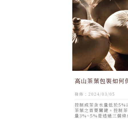
高山茶葉包裝如何保
南投高山茶,仁愛鄉
發佈：2024/03/05
茶,買高山茶推薦,
南投買高山茶推薦
控制成茶含水量低於5%
茶葉之首要關鍵。控制茶
量3%~5%是透過三個