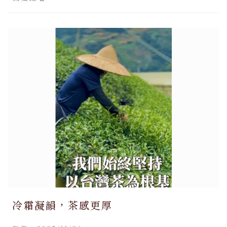
冷霜凝韻，茶感更厚