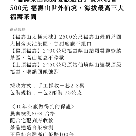
500元 福壽山世外仙境，海拔最高三大
福壽茶園
商品規格
【福壽山太極天池】2500公尺福壽山最頂茶園
大樹旁天池茶區，甘甜度讚不絕口
【雲頂福壽】2400公尺福壽梨山結霜雲霧繚繞
茶區，高山氣息不停歇
【上頂福壽】2450公尺原始仙境梨山達觀頂級
福壽，喉韻回饋強烈
採收方式 : 手工採收一芯2-3葉
包裝規格 : 一包2兩裝 75公克
–––––––––––––
〈40年茶廠做得到的保證〉
農藥檢測SGS 合格
配合宅配到府收款
茶品通過台茶檢測
不是純台灣高山茶賠100倍