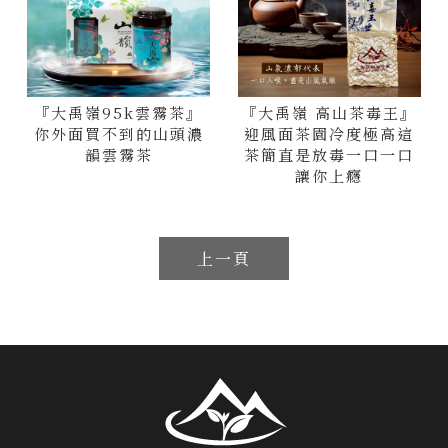
『大禹嶺95k雲霧茶』
『大禹嶺 高山茶毒王』
你外面買不到的山頭濃
迎風面茶園冷度極高這
韻雲霧茶
茶簡直是放毒一口一口
讓你上癮
上一頁