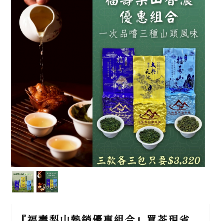
『福壽梨山熱銷優惠組合』買茶現省