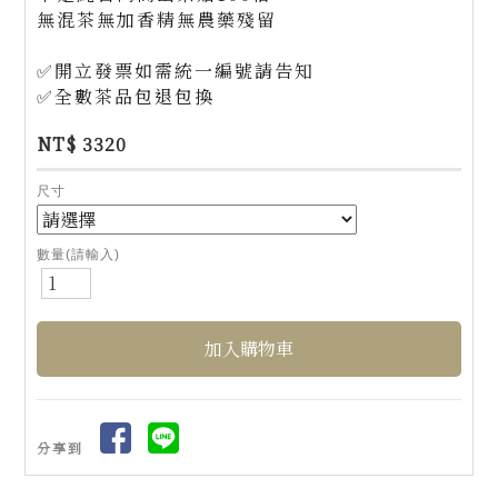
無混茶無加香精無農藥殘留
✅開立發票如需統一編號請告知
✅全數茶品包退包換
NT$ 3320
尺寸
數量(請輸入)
分享到