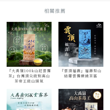
『大禹嶺100k山葒雲霧
『雲頂福壽』福壽梨山
茶』台灣頂尖級別高山
結霜雲霧繚繞茶區
茶帝王級山頭氣