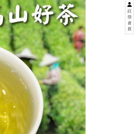
註
冊
會
員