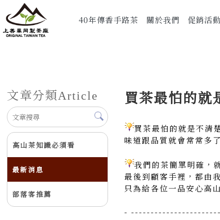
40年傳香手路茶
關於我們
促銷活
文章分類
買茶最怕的就
Article
買茶最怕的就是不清楚
味道跟品質就會常常多
高山茶知識必須看
我們的茶簡單明確，
最新消息
最後到顧客手裡，都由
只為給各位一品安心高
部落客推薦
- ----------------------