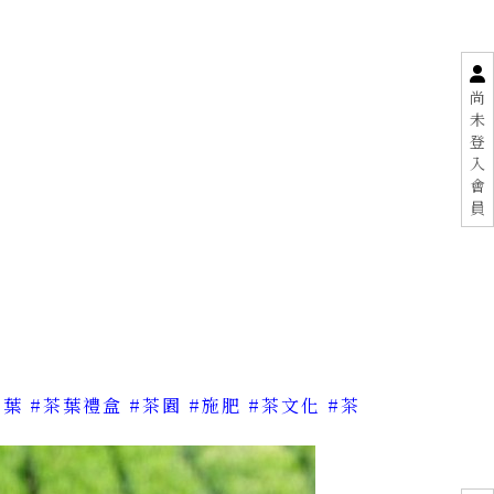
尚
未
登
入
會
員
茶葉
#茶葉禮盒
#茶園
#施肥
#茶文化
#茶