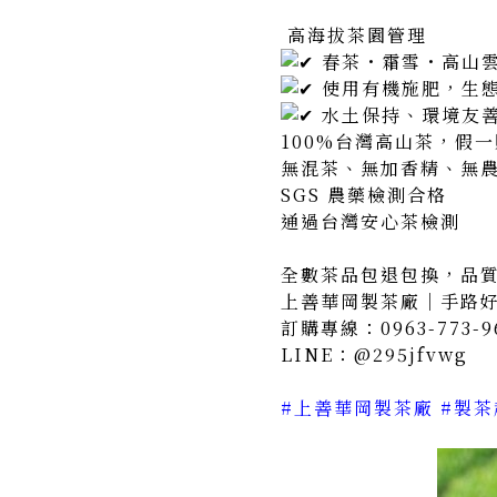
高海拔茶園管理
春茶・霜雪・高山
使用有機施肥，生
水土保持、環境友
100%台灣高山茶，假
無混茶、無加香精、無
SGS 農藥檢測合格
通過台灣安心茶檢測
全數茶品包退包換，品
上善華岡製茶廠｜手路
訂購專線：0963-773-9
LINE：@295jfvwg
#上善華岡製茶廠
#製茶