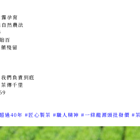
雲霧孕育
態自然農法
善
一賠百
農藥殘留
質我們負責到底
好茶傳千里
69
超過40年
#匠心製茶
#職人精神
#一條龍源頭批發價
#