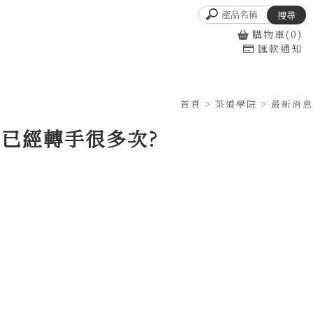
購物車(0)
匯款通知
首頁
>
茶道學院
>
最新消息
已經轉手很多次?