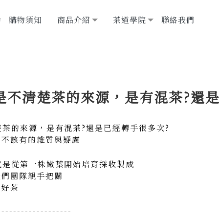
動
購物須知
商品介紹
茶道學院
聯絡我們
是不清楚茶的來源，是有混茶?還是
茶的來源，是有混茶?還是已經轉手很多次?
了不該有的雜質與疑慮
就是從第一株嫩葉開始培育採收製成
我們團隊親手把關
山好茶
-------------------