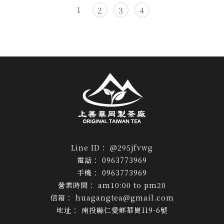
1
2
3
4
@295jfvwg
0963773969
0963773969
am10:00 to pm20
huagangtea@gmail.com
南投縣仁愛鄉華崗119-6號