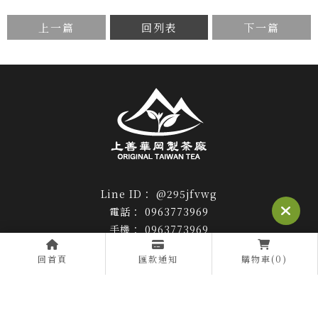
上一篇
回列表
下一篇
@295jfvwg
0963773969
0963773969
am10:00 to pm20
回首頁
匯款通知
購物車(0)
huagangtea@gmail.com
南投縣仁愛鄉華崗119-6號