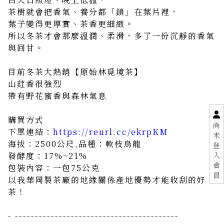
茶樹就會把香氣、養分都「鎖」在葉片裡，
葉子變得更厚實、茶香更細緻。
所以冬茶才會那麼溫潤、柔滑，多了一份沉靜的香氣
與回甘。
目前冬茶大熱銷【原始林覓境茶】
山葒香很強烈
帶有野花蜜香與森林氣息
購買方式
尚
下單連結：
https://reurl.cc/ekrpKM
未
海拔：2500公尺,品種：軟枝烏龍
登
入
發酵度：17%~21%
會
包裝內容：一包75公克
員
以我華岡製茶廠的地緣關係產地優勢才能收刮的好
茶！
- -----------------------------------------