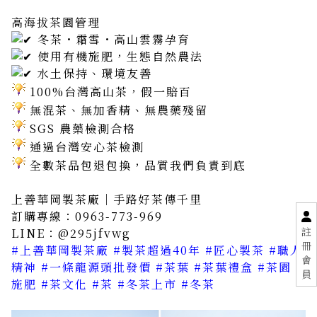
高海拔茶園管理
冬茶・霜雪・高山雲霧孕育
使用有機施肥，生態自然農法
水土保持、環境友善
100%台灣高山茶，假一賠百
無混茶、無加香精、無農藥殘留
SGS 農藥檢測合格
通過台灣安心茶檢測
全數茶品包退包換，品質我們負責到底
上善華岡製茶廠｜手路好茶傳千里
訂購專線：0963-773-969
註
LINE：@295jfvwg
冊
#上善華岡製茶廠
#製茶超過40年
#匠心製茶
#職人
會
精神
#一條龍源頭批發價
#茶葉
#茶葉禮盒
#茶園
#
員
施肥
#茶文化
#茶
#冬茶上市
#冬茶