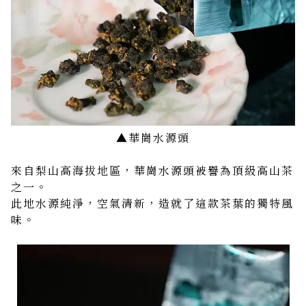
▲華崗水源頭
來自梨山高海拔地區，華崗水源頭被譽為頂級高山茶
之一。
此地水源純淨，空氣清新，造就了這款茶葉的獨特風
味。