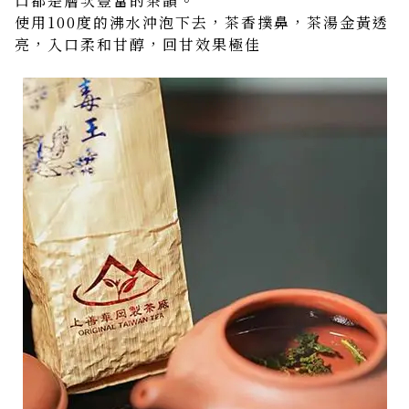
口都是層次豐富的茶韻。
使用100度的沸水沖泡下去，茶香撲鼻，茶湯金黃透
亮，入口柔和甘醇，回甘效果極佳