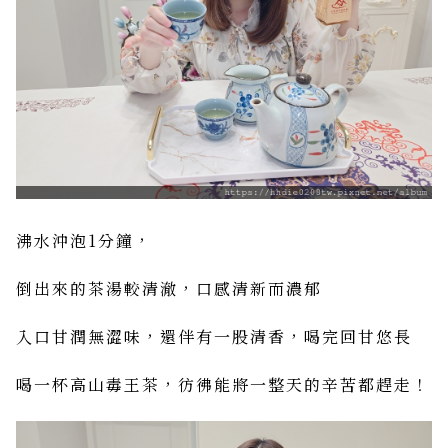
沸水沖泡1分鐘，
倒出來的茶湯較清澈，口感清新而濃郁
入口甘潤無澀味，還伴有一股清香，喝完回甘悠長
喝一杯高山毒王茶，彷彿能將一整天的辛苦都趕走！