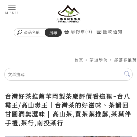
購物車(0)
匯款通知
首頁
>
茶道學院
>
部落客推薦
台灣好茶推薦華岡製茶廠評價看這裡~台八
霸王/高山毒王｜台灣茶的好滋味、茶韻回
甘圓潤無澀味 | 高山茶,買茶葉推薦,茶葉伴
手禮,茶行,南投茶行