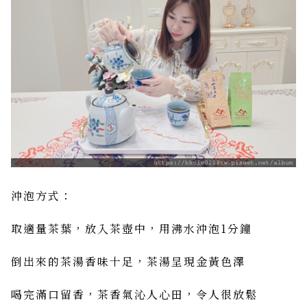
沖泡方式：
取適量茶葉，放入茶壺中，用沸水沖泡1分鐘
倒出來的茶湯香味十足，茶湯呈現金黃色澤
喝完滿口留香，茶香氣沁人心田，令人很放鬆