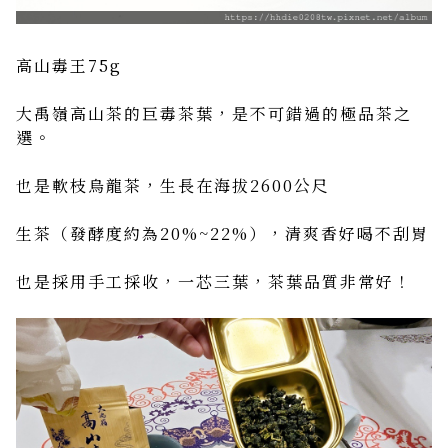
高山毒王75g
大禹嶺高山茶的巨毒茶葉，是不可錯過的極品茶之
選。
也是軟枝烏龍茶，生長在海拔2600公尺
生茶（發酵度約為20%~22%），清爽香好喝不刮胃
也是採用手工採收，一芯三葉，茶葉品質非常好！