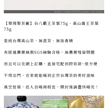
【華岡製茶廠】台八霸王茶葉75g、高山毒王茶葉
75g
是純台灣高山茶，無混茶、無加香精
有經過農藥檢測SGS檢驗合格，無農藥殘留問題
而且可以在網上訂購，直接宅配到府收款~很方便
不用出門，在家就能喝到正宗台灣茶的美好滋味
真空包裝，送人自喝兩相宜，開封後請盡快喝完！