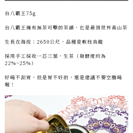
台八霸王75g
台八霸王擁有無茶可擊的茶韻，也是最頂世界高山茶
生長在海拔：2650公尺，品種是軟枝烏龍
採用手工採收一芯三葉，生茶（發酵度約為
22%~25%）
好喝不刮胃，但是胃不好的，還是建議不要空腹喝
喔！