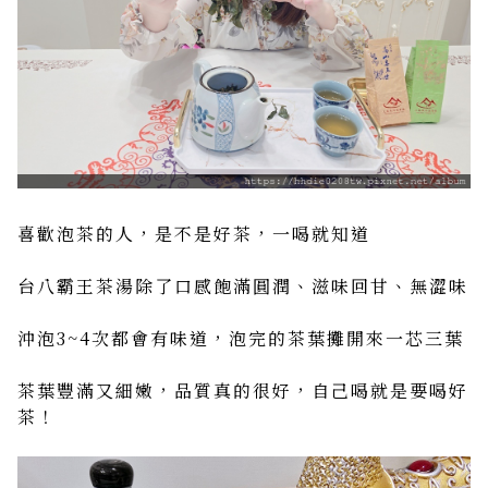
喜歡泡茶的人，是不是好茶，一喝就知道
台八霸王茶湯除了口感飽滿圓潤、滋味回甘、無澀味
沖泡3~4次都會有味道，泡完的茶葉攤開來一芯三葉
茶葉豐滿又細嫩，品質真的很好，自己喝就是要喝好
茶！